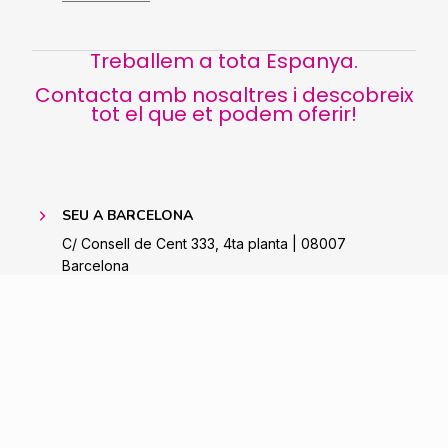
Treballem a tota Espanya.
Contacta amb nosaltres i descobreix
tot el que et podem oferir!
SEU A BARCELONA
C/ Consell de Cent 333, 4ta planta | 08007
Barcelona
93.318.97.69
info@fbernadet.org
DELEGACIÓ A ARAGÓ
Avda. Cesar Augusto 18, Principal D | 50001 |
Saragossa
Tel. 976 483 473 | Mòb. 654 762 730