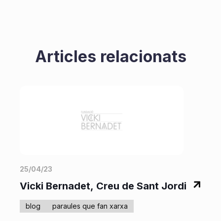
Articles relacionats
25/04/23
0
Vicki Bernadet, Creu de Sant Jordi
F
blog
paraules que fan xarxa