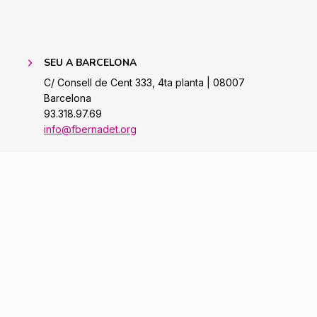
SEU A BARCELONA
C/ Consell de Cent 333, 4ta planta | 08007
Barcelona
93.318.97.69
info@fbernadet.org
DELEGACIÓ A ARAGÓ
Avda. Cesar Augusto 18, Principal D | 50001 |
Saragossa
Tel. 976 483 473 | Mòb. 654 762 730
zaragoza@fbernadet.org
Política de
Avís
Política de
Cookies
Legal
Privacitat