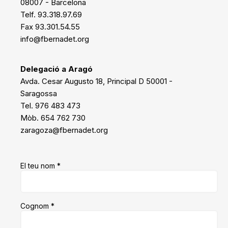
08007 - Barcelona
Telf. 93.318.97.69
Fax 93.301.54.55
info@fbernadet.org
Delegació a Aragó
Avda. Cesar Augusto 18, Principal D 50001 -
Saragossa
Tel. 976 483 473
Mòb. 654 762 730
zaragoza@fbernadet.org
El teu nom *
Cognom *