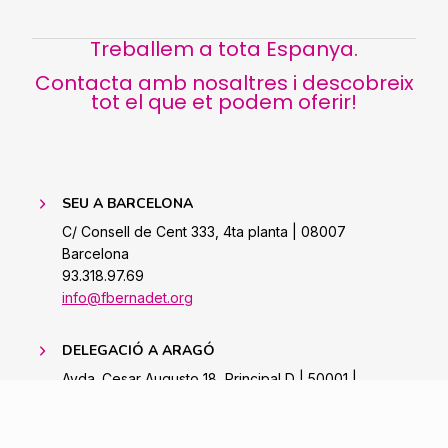
Treballem a tota Espanya.
Contacta amb nosaltres i descobreix
tot el que et podem oferir!
SEU A BARCELONA
C/ Consell de Cent 333, 4ta planta | 08007
Barcelona
93.318.97.69
info@fbernadet.org
DELEGACIÓ A ARAGÓ
Avda. Cesar Augusto 18, Principal D | 50001 |
Saragossa
Tel. 976 483 473 | Mòb. 654 762 730
zaragoza@fbernadet.org