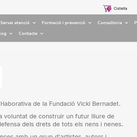
0
Cistella
Servei atenció
Formació i prevenció
Consultoria
P
log
Contacte
l·laborativa de la Fundació Vicki Bernadet.
a voluntat de construir un futur lliure de
efensa dels drets de tots els nens i nenes.
nces amb un grup d'artistes, autors i