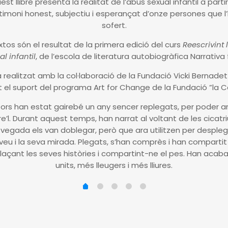
est llibre presenta la realitat de l’abús sexual infantil a partir
timoni honest, subjectiu i esperançat d’onze persones que l
sofert.
extos són el resultat de la primera edició del curs
Reescrivint 
al infantil
, de l’escola de literatura autobiogràfica Narrativa fē
a realitzat amb la col·laboració de la Fundació Vicki Bernadet 
t el suport del programa Art for Change de la Fundació ”la Ca
tors han estat gairebé un any sencer replegats, per poder ar
re’l. Durant aquest temps, han narrat al voltant de les cicatr
vegada els van doblegar, però que ara utilitzen per despleg
veu i la seva mirada. Plegats, s’han comprès i han compartit
llaçant les seves històries i compartint-ne el pes. Han acab
units, més lleugers i més lliures.