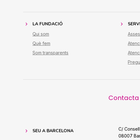
LA FUNDACIÓ
SERV
Qui som
Asses
Què fem
Atenc
Som transparents
Atenc
Pregu
Contacta 
C/ Consell
SEU A BARCELONA
08007 Ba