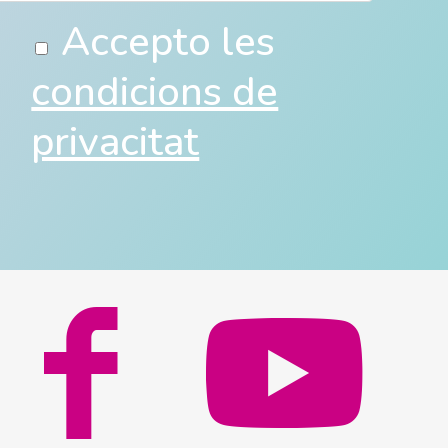
Accepto les
condicions de
privacitat