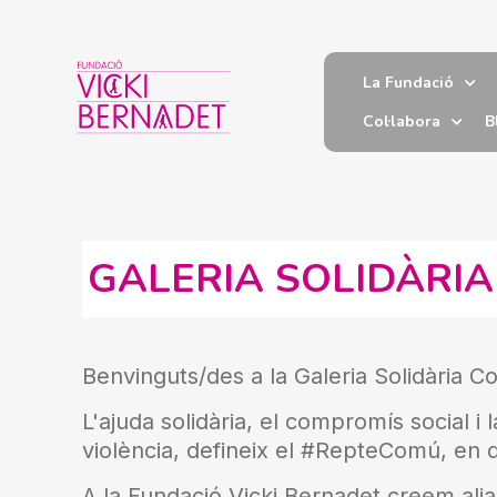
La Fundació
Col·labora
B
GALERIA SOLIDÀRIA
Benvinguts/des a la Galeria Solidària Co
L'ajuda solidària, el compromís social i l
violència, defineix el #RepteComú, en d
A la Fundació Vicki Bernadet creem alia