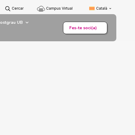
Cercar
Campus Virtual
Català
ostgrau UB
Fes-te soci(a)