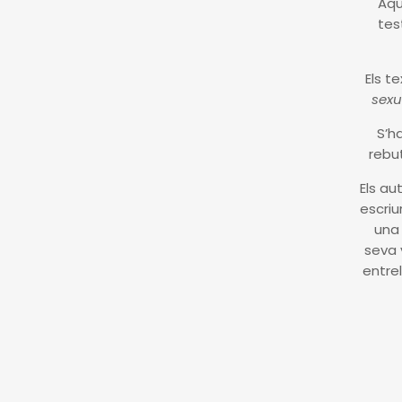
una
Aqu
e 45
tes
s i
Els t
tit
sexu
i
S’h
la
rebu
Els au
s de
escriu
is i
una 
seva 
entre
 per
 les
 de