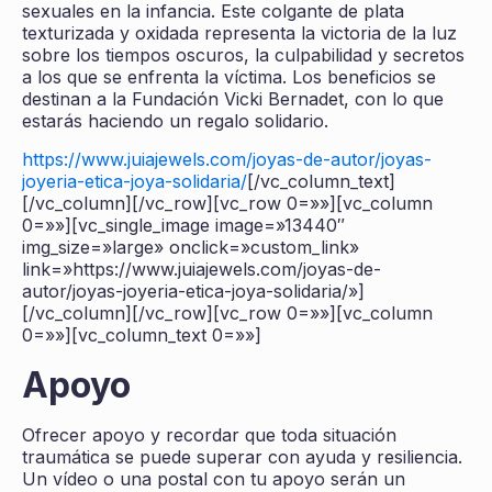
sexuales en la infancia. Este colgante de plata
texturizada y oxidada representa la victoria de la luz
sobre los tiempos oscuros, la culpabilidad y secretos
a los que se enfrenta la víctima. Los beneficios se
destinan a la Fundación Vicki Bernadet, con lo que
estarás haciendo un regalo solidario.
https://www.juiajewels.com/joyas-de-autor/joyas-
joyeria-etica-joya-solidaria/
[/vc_column_text]
[/vc_column][/vc_row][vc_row 0=»»][vc_column
0=»»][vc_single_image image=»13440″
img_size=»large» onclick=»custom_link»
link=»https://www.juiajewels.com/joyas-de-
autor/joyas-joyeria-etica-joya-solidaria/»]
[/vc_column][/vc_row][vc_row 0=»»][vc_column
0=»»][vc_column_text 0=»»]
Apoyo
Ofrecer apoyo y recordar que toda situación
traumática se puede superar con ayuda y resiliencia.
Un vídeo o una postal con tu apoyo serán un