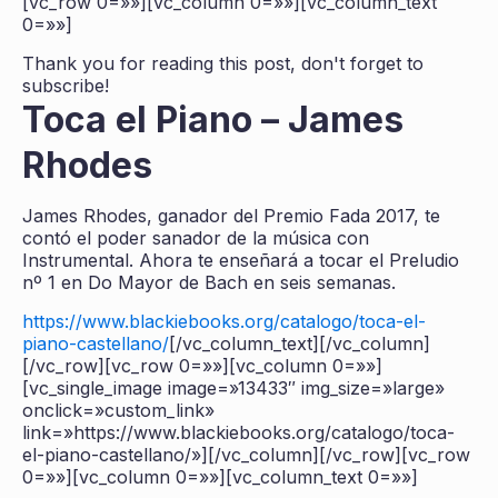
[vc_row 0=»»][vc_column 0=»»][vc_column_text
0=»»]
Thank you for reading this post, don't forget to
subscribe!
Toca el Piano – James
Rhodes
James Rhodes, ganador del Premio Fada 2017, te
contó el poder sanador de la música con
Instrumental. Ahora te enseñará a tocar el Preludio
nº 1 en Do Mayor de Bach en seis semanas.
https://www.blackiebooks.org/catalogo/toca-el-
piano-castellano/
[/vc_column_text][/vc_column]
[/vc_row][vc_row 0=»»][vc_column 0=»»]
[vc_single_image image=»13433″ img_size=»large»
onclick=»custom_link»
link=»https://www.blackiebooks.org/catalogo/toca-
el-piano-castellano/»][/vc_column][/vc_row][vc_row
0=»»][vc_column 0=»»][vc_column_text 0=»»]