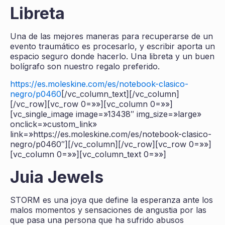
Libreta
Una de las mejores maneras para recuperarse de un
evento traumático es procesarlo, y escribir aporta un
espacio seguro donde hacerlo. Una libreta y un buen
bolígrafo son nuestro regalo preferido.
https://es.moleskine.com/es/notebook-clasico-
negro/p0460
[/vc_column_text][/vc_column]
[/vc_row][vc_row 0=»»][vc_column 0=»»]
[vc_single_image image=»13438″ img_size=»large»
onclick=»custom_link»
link=»https://es.moleskine.com/es/notebook-clasico-
negro/p0460″][/vc_column][/vc_row][vc_row 0=»»]
[vc_column 0=»»][vc_column_text 0=»»]
Juia Jewels
STORM es una joya que define la esperanza ante los
malos momentos y sensaciones de angustia por las
que pasa una persona que ha sufrido abusos