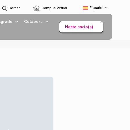
Español
Cercar
Campus Virtual
tgrado
Colabora
Hazte socio(a)