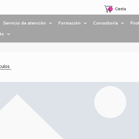
0
Cesta
Servicio de atención
Formación
Consultoría
Pos
to
culos