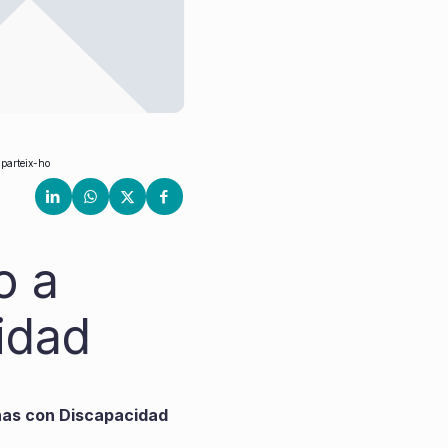
parteix-ho
o a
idad
onas con Discapacidad