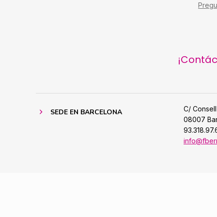
Pregu
¡Contác
C/ Consell
SEDE EN BARCELONA
08007 Ba
93.318.97.
info@fber
Copyright 2023