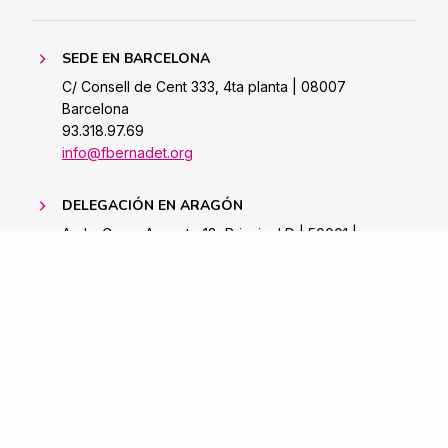
SEDE EN BARCELONA
C/ Consell de Cent 333, 4ta planta | 08007
Barcelona
93.318.97.69
info@fbernadet.org
DELEGACIÓN EN ARAGÓN
Avda. Cesar Augusto 18, Principal D | 50001 |
Saragossa
Tel. 976 483 473 | Mòb. 654 762 730
zaragoza@fbernadet.org
Copyright 2023
Política de
Aviso
Politica de
Cookies
Legal
Privacidad