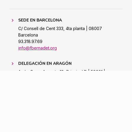
SEDE EN BARCELONA
C/ Consell de Cent 333, 4ta planta | 08007
Barcelona
93.318.97.69
info@fbernadet.org
DELEGACIÓN EN ARAGÓN
Avda. Cesar Augusto 18, Principal D | 50001 |
Saragossa
Tel. 976 483 473 | Mòb. 654 762 730
zaragoza@fbernadet.org
Copyright 2023
Política de
Aviso
Politica de
Cookies
Legal
Privacidad