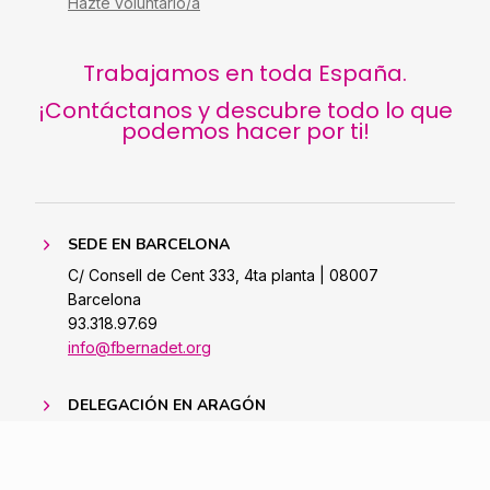
Hazte voluntario/a
Trabajamos en toda España.
¡Contáctanos y descubre todo lo que
podemos hacer por ti!
SEDE EN BARCELONA
C/ Consell de Cent 333, 4ta planta | 08007
Barcelona
93.318.97.69
info@fbernadet.org
DELEGACIÓN EN ARAGÓN
Avda. Cesar Augusto 18, Principal D | 50001 |
Saragossa
Tel. 976 483 473 | Mòb. 654 762 730