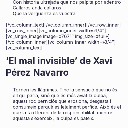
Con historia ultrajada que nos palpita por adentro
Callaros anda callaros
Que la vergüenza es vuestra
[/vc_column_text][/vc_column_inner][/vc_row_inner]
[vc_row_inner][vc_column_inner width=»1/4″]
[vc_single_image image=»7671″ img_size=»full»]
[/vc_column_inner][vc_column_inner width=»3/4″]
[vc_column_text]
‘El mal invisible’ de Xavi
Pérez Navarro
Tornen les llàgrimes. Tinc la sensació que no és
ell qui parla, sinó que és més aviat la culpa,
aquest roc perniciós que erosiona, desgasta i
consumeix perquè és letalment pèrfida. Això és el
que la fa diferent de la responsabilitat: mentre
aquesta s’exerceix, la culpa es pateix.