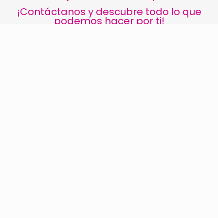
¡Contáctanos y descubre todo lo que
podemos hacer por ti!
SEDE EN BARCELONA
C/ Consell de Cent 333, 4ta planta | 08007
Barcelona
93.318.97.69
info@fbernadet.org
DELEGACIÓN EN ARAGÓN
Avda. Cesar Augusto 18, Principal D | 50001 |
Saragossa
Tel. 976 483 473 | Mòb. 654 762 730
zaragoza@fbernadet.org